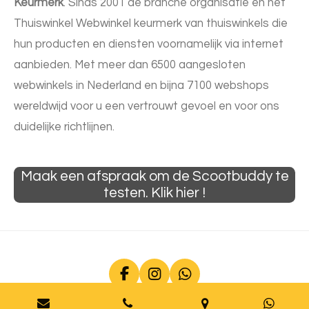
Keurmerk
. Sinds 2001 dé branche organisatie en hét
Thuiswinkel Webwinkel keurmerk van thuiswinkels die
hun producten en diensten voornamelijk via internet
aanbieden. Met meer dan 6500 aangesloten
webwinkels in Nederland en bijna 7100 webshops
wereldwijd voor u een vertrouwt gevoel en voor ons
duidelijke richtlijnen.
Maak een afspraak om de Scootbuddy te
testen. Klik hier !
F
I
W
a
n
h
c
s
a