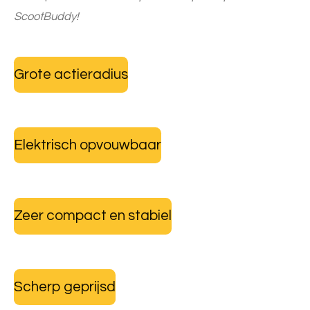
ScootBuddy!
Grote actieradius
Elektrisch opvouwbaar
Zeer compact en stabiel
Scherp geprijsd