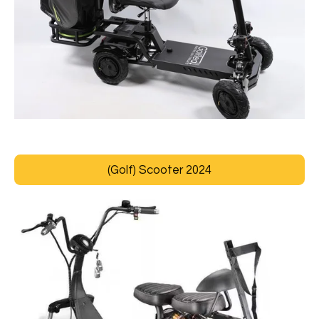
c
r
e
e
n
(Golf) Scooter 2024