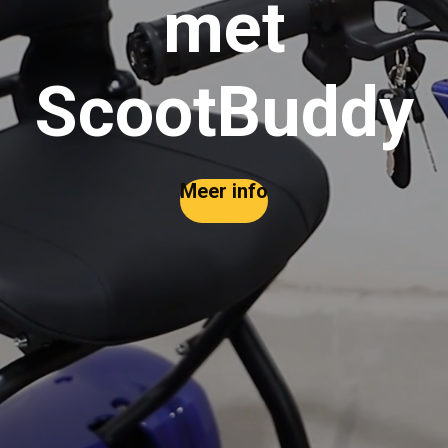
met
ScootBuddy
Meer info